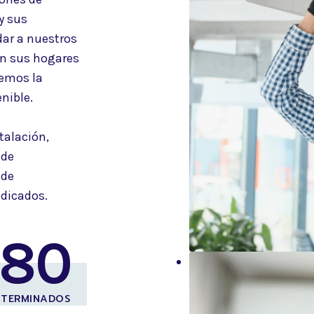
y sus
dar a nuestros
en sus hogares
emos la
nible.
talación,
 de
 de
edicados.
380
 TERMINADOS