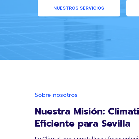
NUESTROS SERVICIOS
Sobre nosotros
Nuestra Misión: Climat
Eficiente para
Sevilla
En Climtel, nos enorgullece ofrecer soluc